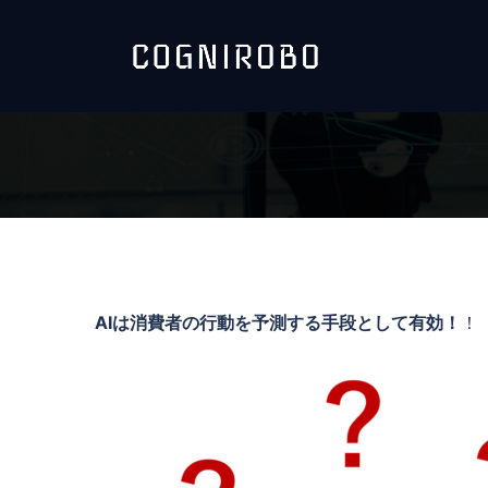
コ
ン
テ
ン
ツ
へ
ス
キ
ッ
プ
AIは消費者の行動を予測する手段として有効！
！