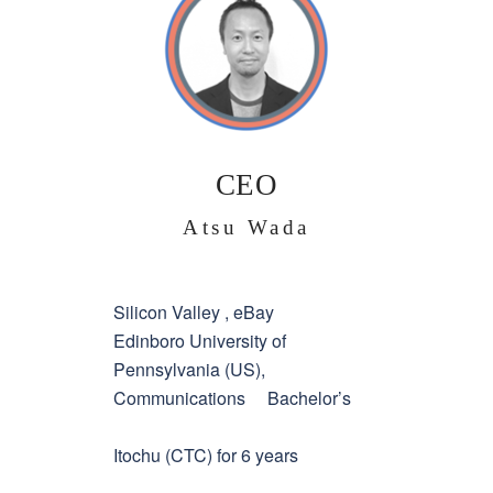
CEO
Atsu Wada
Silicon Valley , eBay
Edinboro University of
Pennsylvania (US),
Communications Bachelor’s
Itochu (CTC) for 6 years