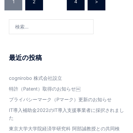
1
2
…
4
>
稿
ナ
ビ
検
ゲ
索:
ー
シ
ョ
最近の投稿
ン
cognirobo 株式会社設立
特許（Patent）取得のお知らせ￼
プライバシーマーク（Pマーク）更新のお知らせ
IT導入補助金2022のIT導入支援事業者に採択されまし
た
東京大学大学院経済学研究科 阿部誠教授との共同検