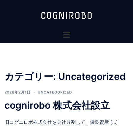
コ
ン
テ
ン
ト
ツ
グ
へ
ル
ス
メ
キ
ニ
ッ
ュ
プ
カテゴリー:
Uncategorized
ー
2026年2月1日
UNCATEGORIZED
cognirobo 株式会社設立
旧コグニロボ株式会社を会社分割して、優良資産 […]