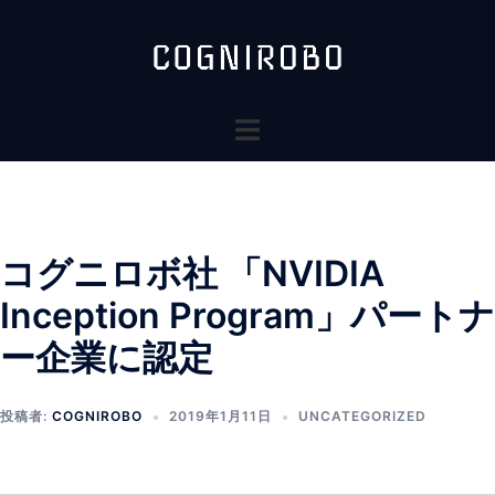
コ
ン
テ
ン
ト
ツ
グ
へ
ル
ス
メ
キ
ニ
ッ
コグニロボ社 「NVIDIA
ュ
プ
ー
Inception Program」パートナ
ー企業に認定
投稿者:
COGNIROBO
2019年1月11日
UNCATEGORIZED