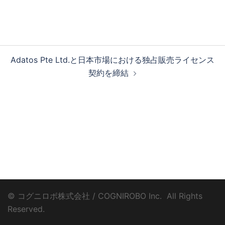
ビ
ゲ
ー
投
シ
Adatos Pte Ltd.と日本市場における独占販売ライセンス
稿
ョ
契約を締結
ナ
ン
ビ
ゲ
ー
シ
ョ
ン
© コグニロボ株式会社 / COGNIROBO Inc. ­ All Rights
Reserved.