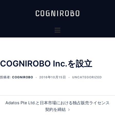
コ
ン
テ
ン
ト
ツ
グ
へ
ル
ス
メ
キ
ニ
ッ
COGNIROBO Inc.を設立
ュ
プ
ー
投稿者:
COGNIROBO
2016年10月15日
UNCATEGORIZED
投
Adatos Pte Ltd.と日本市場における独占販売ライセンス
稿
契約を締結
ナ