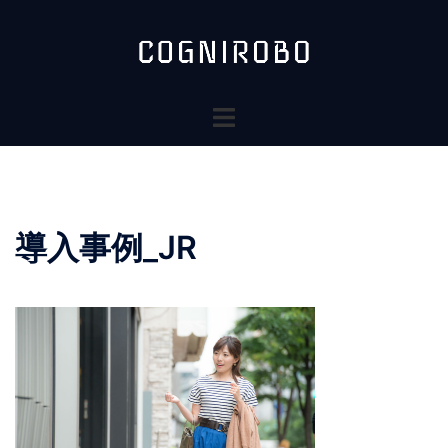
コ
ン
テ
ン
ト
ツ
グ
へ
ル
ス
メ
キ
ニ
ッ
導入事例_JR
ュ
プ
ー