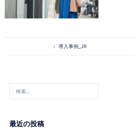
投
導入事例_JR
稿
ナ
ビ
ゲ
ー
検
シ
索:
ョ
ン
最近の投稿